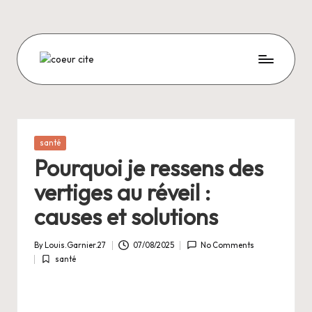
Skip
to
content
C
O
E
U
Posted
santé
in
R
Pourquoi je ressens des
C
vertiges au réveil :
I
causes et solutions
T
By
Louis.Garnier.27
07/08/2025
No Comments
E
Posted
santé
by
Posted
in