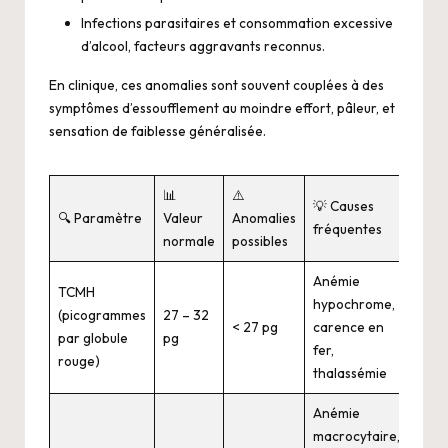
Infections parasitaires et consommation excessive
d’alcool, facteurs aggravants reconnus.
En clinique, ces anomalies sont souvent couplées à des
symptômes d’essoufflement au moindre effort, pâleur, et
sensation de faiblesse généralisée.
📊
⚠️
💡 Causes
🔍 Paramètre
Valeur
Anomalies
fréquentes
normale
possibles
Anémie
TCMH
hypochrome,
(picogrammes
27 – 32
< 27 pg
carence en
par globule
pg
fer,
rouge)
thalassémie
Anémie
macrocytaire,