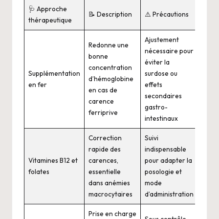
🩺 Approche
📝 Description
⚠️ Précautions
thérapeutique
Ajustement
Redonne une
nécessaire pour
bonne
éviter la
concentration
Supplémentation
surdose ou
d’hémoglobine
en fer
effets
en cas de
secondaires
carence
gastro-
ferriprive
intestinaux
Correction
Suivi
rapide des
indispensable
Vitamines B12 et
carences,
pour adapter la
folates
essentielle
posologie et
dans anémies
mode
macrocytaires
d’administration
Prise en charge