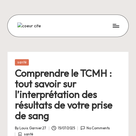
Skip
to
content
C
O
E
U
Posted
santé
in
R
Comprendre le TCMH :
C
tout savoir sur
I
l’interprétation des
T
résultats de votre prise
E
de sang
By
Louis.Garnier.27
15/07/2025
No Comments
Posted
santé