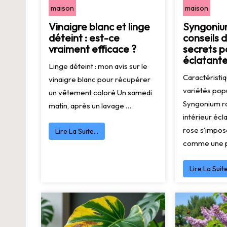
maison
maison
Vinaigre blanc et linge
Syngonium
déteint : est-ce
conseils d
vraiment efficace ?
secrets p
éclatant
Linge déteint : mon avis sur le
Caractéristiq
vinaigre blanc pour récupérer
variétés pop
un vêtement coloré Un samedi
Syngonium r
matin, après un lavage …
intérieur éc
rose s’impos
Lire La Suite…
comme une p
Lire La Suit