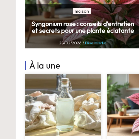
maison
Syngonium rose : conseils d’entretien
et secrets pour une plante éclatante
28/02/2026
/
Elise.Martin
À la une