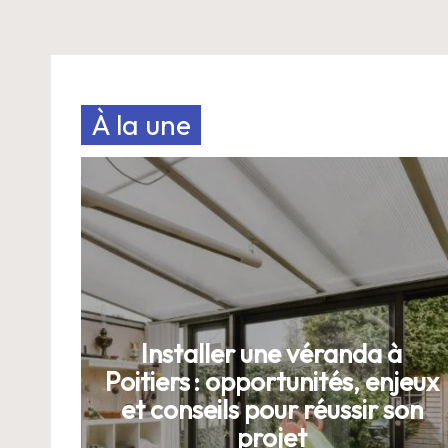
E
À la une
Installer une véranda à
Poitiers : opportunités, enjeux
et conseils pour réussir son
projet