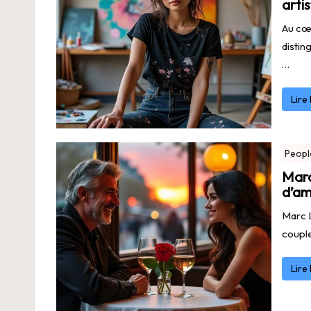
arti
Au cœ
distin
…
Lire
Peopl
Marc
d’am
Marc L
couple
Lire