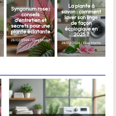
La plante à
Syngonium rose :
savon : comment
conseils
laver son linge
d’entretien et
de façon
secrets pour une
écologique en
plante éclatante
2025 ?
28/02/2026
/
Elise.Martin
28/02/2026
/
Elise.Martin