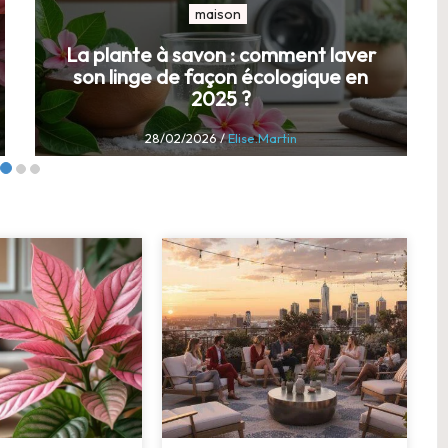
maison
La plante à savon : comment laver
son linge de façon écologique en
2025 ?
28/02/2026
/
Elise.Martin