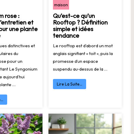
maison
 rose :
Qu’est-ce qu’un
’entretien et
Rooftop ? Définition
our une plante
simple et idées
e
tendance
ues distinctives et
Le rooftop est d’abord un mot
ulaires du
anglais signifiant « toit », puis la
ose pour un
promesse d’un espace
latant Le Syngonium
suspendu au‑dessus de la …
e aujourd’hui
Lire La Suite…
lante …
e…