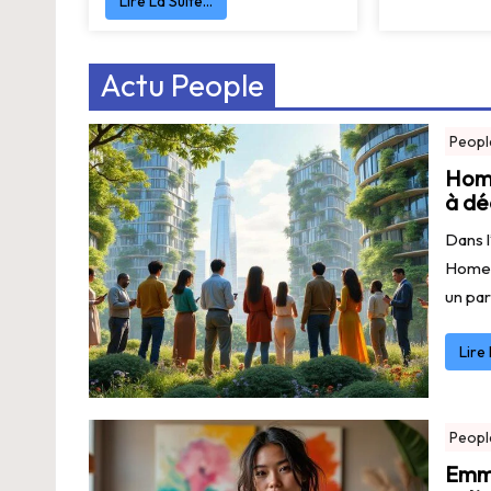
Lire La Suite…
Actu People
Peopl
Home
à dé
Dans l
Homer
un par
Lire
Peopl
Emme