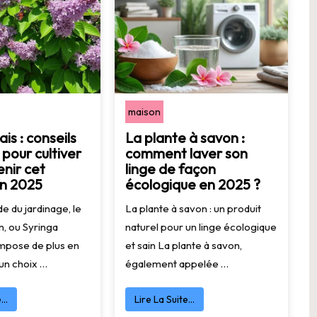
maison
ais : conseils
La plante à savon :
 pour cultiver
comment laver son
enir cet
linge de façon
en 2025
écologique en 2025 ?
e du jardinage, le
La plante à savon : un produit
n, ou Syringa
naturel pour un linge écologique
’impose de plus en
et sain La plante à savon,
un choix …
également appelée …
e…
Lire La Suite…