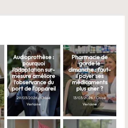
Audioprothèse :
Pharmacie de
pourquoi
garde le
l’adaptation sur-
dimanche : faut-
mesure améliore
il payer ses
l’observance du
médicaments
port de l’appareil
plus cher ?
29/03/2026
/
Chloé
13/03/2026
/
Chloé
Verlaine
Verlaine