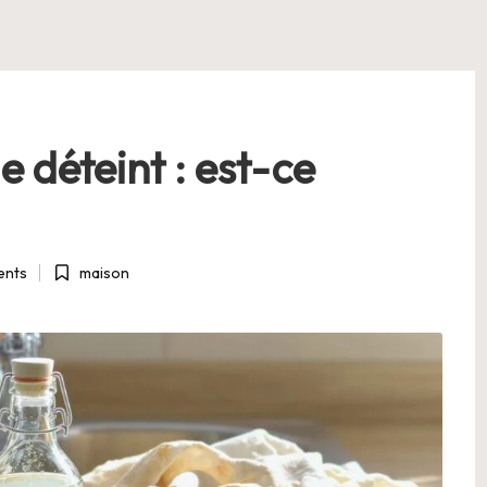
e déteint : est-ce
nts
maison
Posted
in