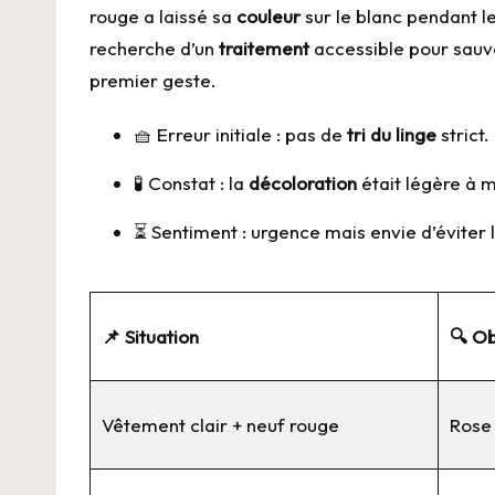
rouge a laissé sa
couleur
sur le blanc pendant l
recherche d’un
traitement
accessible pour sauv
premier geste.
🧺 Erreur initiale : pas de
tri du linge
strict.
🧪 Constat : la
décoloration
était légère à 
⏳ Sentiment : urgence mais envie d’éviter l
📌 Situation
🔍 O
Vêtement clair + neuf rouge
Rose 