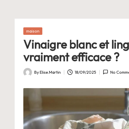
E
Posted
maison
in
Vinaigre blanc et ling
vraiment efficace ?
By
Elise.Martin
18/09/2025
No Comme
Posted
by