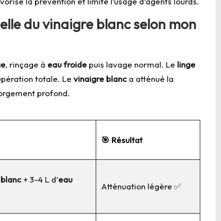
avorise la prévention et limite l’usage d’agents lourds.
réelle du vinaigre blanc selon mon
ge
, rinçage à
eau froide
puis lavage normal. Le
linge
upération totale. Le
vinaigre blanc
a atténué la
gorgement profond.
🎯 Résultat
 blanc
+ 3-4 L d’
eau
Atténuation légère ✅