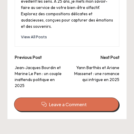
éveillent les sens. À 25 ans, je mets mon savoir-
faire au service de votre bien-être olfactif.
Explorez des compositions délicates et
audacieuses, conçues pour capturer des émotions
et des souvenirs.
View All Posts
Post
Previous Post
Next Post
navigation
Jean-Jacques Bourdin et
Yann Barthès et Ariane
Marine Le Pen : un couple
Massenet : une romance
inattendu politique en
qui intrigue en 2025
2025
Leave a Comment