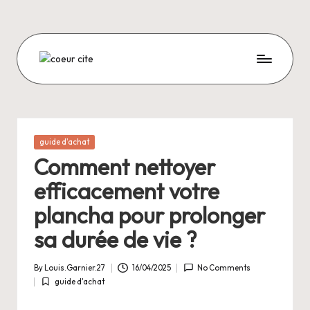
Skip
to
content
C
O
E
U
Posted
guide d'achat
in
R
Comment nettoyer
C
efficacement votre
I
plancha pour prolonger
T
sa durée de vie ?
E
By
Louis.Garnier.27
16/04/2025
No Comments
Posted
guide d'achat
by
Posted
in