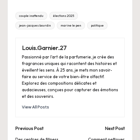
Tags:
couple inattendu
élections 2025
jean-jacques bourdin
marine le pen
politique
Louis.Garnier.27
Passionné par l'art de la parfumerie, je crée des
fragrances uniques qui racontent des histoires et
éveillent les sens. À 25 ans, je mets mon savoir-
faire au service de votre bien-être olfactif.
Explorez des compositions délicates et
audacieuses, conçues pour capturer des émotions
et des souvenirs.
View All Posts
Post
Previous Post
Next Post
Des centres de fitness
Comment nettoyer