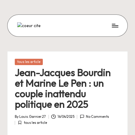
Skip
to
content
C
O
E
U
Posted
tous les article
in
R
Jean-Jacques Bourdin
C
et Marine Le Pen : un
I
couple inattendu
T
politique en 2025
E
By
Louis.Garnier.27
16/04/2025
No Comments
Posted
tous les article
by
Posted
in