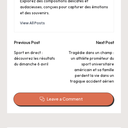
Explorez des compositions délicates et
audacieuses, conçues pour capturer des émotions
et des souvenirs.
View All Posts
Post
Previous Post
Next Post
navigation
Sport en direct :
Tragédie dans un champ :
découvrez les résultats
un athlète prométeur du
du dimanche 6 avril
sport universitaire
américain et sa famille
perdent la vie dans un
tragique accident aérien
Leave a Comment