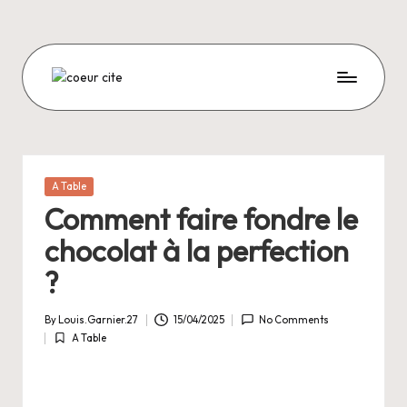
Skip
to
content
C
O
E
U
Posted
A Table
in
R
Comment faire fondre le
C
chocolat à la perfection
I
?
T
By
Louis.Garnier.27
15/04/2025
No Comments
E
Posted
A Table
by
Posted
in