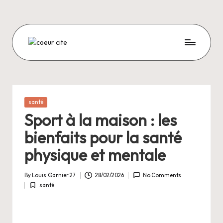
Skip
to
content
C
O
E
U
Posted
santé
in
R
Sport à la maison : les
C
bienfaits pour la santé
I
physique et mentale
T
By
Louis.Garnier.27
28/02/2026
No Comments
E
Posted
santé
by
Posted
in