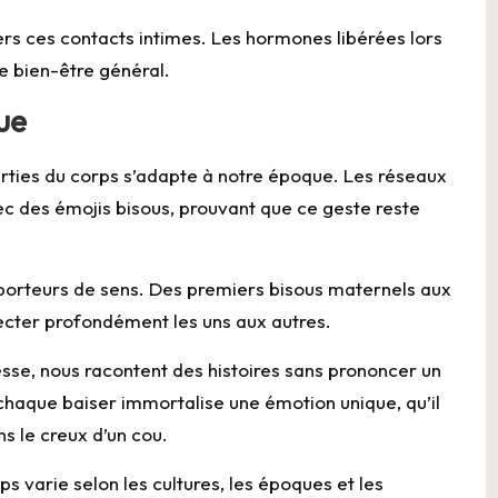
rs ces contacts intimes. Les hormones libérées lors
re bien-être général.
ue
 parties du corps s’adapte à notre époque. Les réseaux
c des émojis bisous, prouvant que ce geste reste
té porteurs de sens. Des premiers bisous maternels aux
necter profondément les uns aux autres.
resse, nous racontent des histoires sans prononcer un
haque baiser immortalise une émotion unique, qu’il
s le creux d’un cou.
rps varie selon les cultures, les époques et les