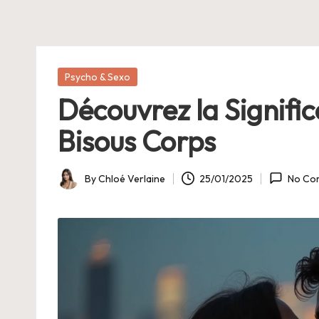
E
Posted
Psycho & Sexo
in
Découvrez la Signifi
Bisous Corps
By
Chloé Verlaine
25/01/2025
No Co
Posted
by