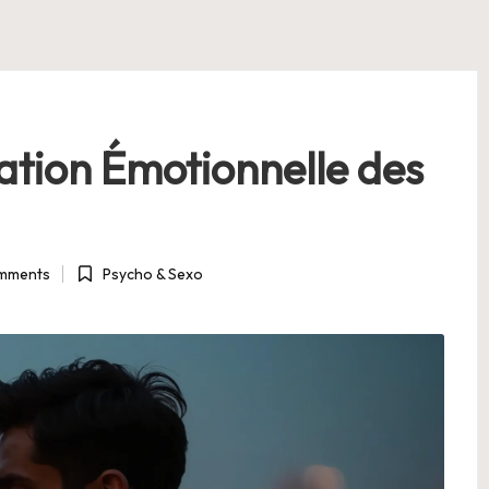
cation Émotionnelle des
mments
Psycho & Sexo
Posted
in