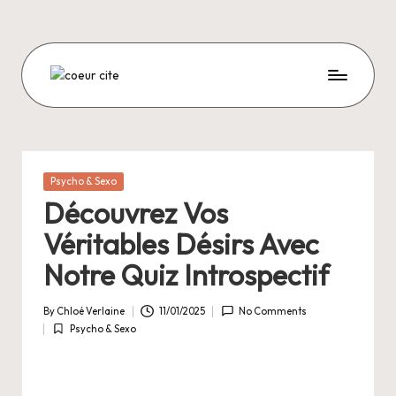
Skip
to
content
C
O
E
U
Posted
Psycho & Sexo
in
R
Découvrez Vos
C
Véritables Désirs Avec
I
Notre Quiz Introspectif
T
By
Chloé Verlaine
11/01/2025
No Comments
E
Posted
Psycho & Sexo
by
Posted
in