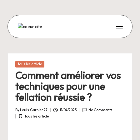
Skip
to
content
C
O
E
U
Posted
tous les article
in
R
Comment améliorer vos
C
techniques pour une
I
fellation réussie ?
T
By
Louis.Garnier.27
11/04/2025
No Comments
E
Posted
tous les article
by
Posted
in