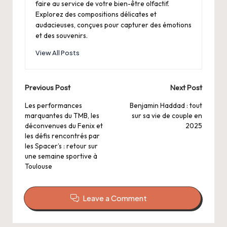
faire au service de votre bien-être olfactif.
Explorez des compositions délicates et
audacieuses, conçues pour capturer des émotions
et des souvenirs.
View All Posts
Post
Previous Post
Next Post
navigation
Les performances
Benjamin Haddad : tout
marquantes du TMB, les
sur sa vie de couple en
déconvenues du Fenix et
2025
les défis rencontrés par
les Spacer’s : retour sur
une semaine sportive à
Toulouse
Leave a Comment