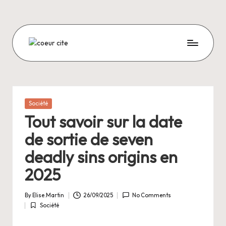
Skip
to
content
C
O
E
U
Posted
Société
in
R
Tout savoir sur la date
C
de sortie de seven
I
deadly sins origins en
T
2025
E
By
Elise.Martin
26/09/2025
No Comments
Posted
Société
by
Posted
in