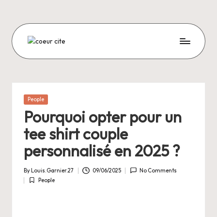
Skip
to
content
C
O
E
U
Posted
People
in
R
Pourquoi opter pour un
C
tee shirt couple
I
personnalisé en 2025 ?
T
By
Louis.Garnier.27
09/06/2025
No Comments
E
Posted
People
by
Posted
in