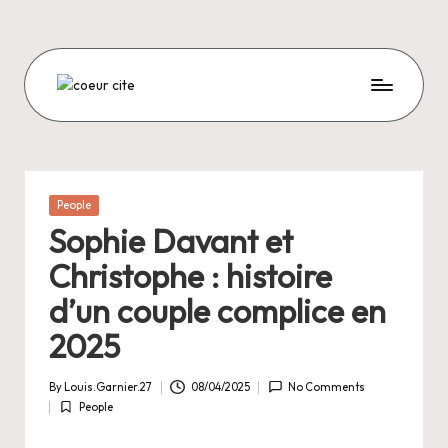
Skip
to
content
C
O
E
U
Posted
People
in
R
Sophie Davant et
C
Christophe : histoire
I
d’un couple complice en
T
2025
E
By
Louis.Garnier.27
08/04/2025
No Comments
Posted
People
by
Posted
in