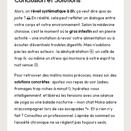
Alors, un
réveil systématique à 6h
, ça veut dire quoi au
juste ? 🌅 En réalité, cela peut refléter un dialogue entre
votre corps et votre environnement. Selon la médecine
chinoise, c’est le moment où le
gros intestin
est en pleine
activité – une invitation à revoir votre alimentation ou à
écouter d’éventuels troubles digestifs. Mais n’oublions
pas les autres acteurs : la déshydratation 🚰, un café de
trop ☕, ou même un stress qui murmure à votre esprit la
nuit venue 😣.
Pour retrouver des matins moins précoces, misez sur des
solutions concrètes
: ajustez vos repas du soir (adieu,
fromages trop riches à minuit !), hydratez-vous
intelligemment, et libérez les tensions avec une séance
de yoga ou une balade nocturne – mon chat Moka adore
m’accompagner lors de ces escapades 🐾. Et si rien n’y
fait ? Consultez un professionnel. L’apnée du sommeil ou
l’anxiété chronique ne se règlent pas toujours seuls.