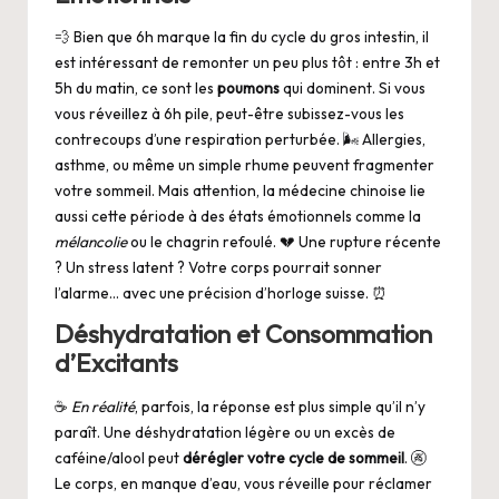
💨 Bien que 6h marque la fin du cycle du gros intestin, il
est intéressant de remonter un peu plus tôt : entre 3h et
5h du matin, ce sont les
poumons
qui dominent. Si vous
vous réveillez à 6h pile, peut-être subissez-vous les
contrecoups d’une respiration perturbée. 🌬️ Allergies,
asthme, ou même un simple rhume peuvent fragmenter
votre sommeil. Mais attention, la médecine chinoise lie
aussi cette période à des états émotionnels comme la
mélancolie
ou le chagrin refoulé. 💔 Une rupture récente
? Un stress latent ? Votre corps pourrait sonner
l’alarme… avec une précision d’horloge suisse. ⏰
Déshydratation et Consommation
d’Excitants
☕
En réalité
, parfois, la réponse est plus simple qu’il n’y
paraît. Une déshydratation légère ou un excès de
caféine/alool peut
dérégler votre cycle de sommeil
. 🚱
Le corps, en manque d’eau, vous réveille pour réclamer