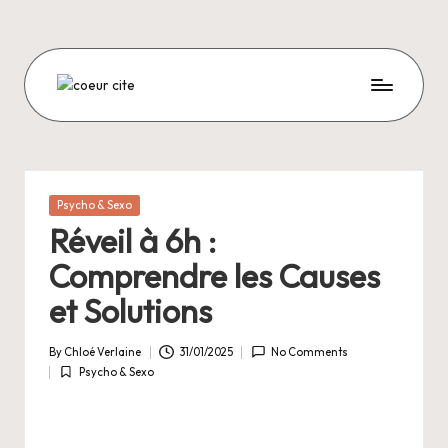
Skip
to
content
C
O
E
U
Posted
Psycho & Sexo
in
R
Réveil à 6h :
C
Comprendre les Causes
I
et Solutions
T
By
Chloé Verlaine
31/01/2025
No Comments
E
Posted
Psycho & Sexo
by
Posted
in