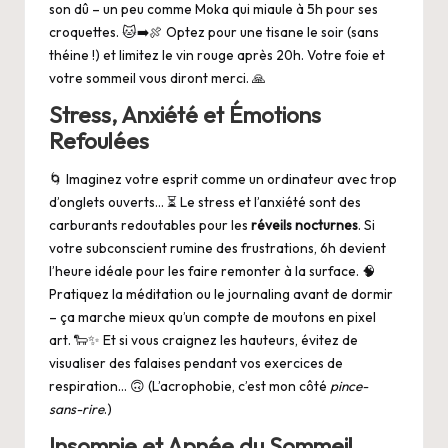
son dû – un peu comme Moka qui miaule à 5h pour ses
croquettes. 🐱➡️🍖 Optez pour une tisane le soir (sans
théine !) et limitez le vin rouge après 20h. Votre foie et
votre sommeil vous diront merci. 🙏
Stress, Anxiété et Émotions
Refoulées
🌀 Imaginez votre esprit comme un ordinateur avec trop
d’onglets ouverts… ⏳ Le stress et l’anxiété sont des
carburants redoutables pour les
réveils nocturnes
. Si
votre subconscient rumine des frustrations, 6h devient
l’heure idéale pour les faire remonter à la surface. 🧠
Pratiquez la méditation ou le journaling avant de dormir
– ça marche mieux qu’un compte de moutons en pixel
art. 🐑✨ Et si vous craignez les hauteurs, évitez de
visualiser des falaises pendant vos exercices de
respiration… 🙃 (L’acrophobie, c’est mon côté
pince-
sans-rire
.)
Insomnie et Apnée du Sommeil