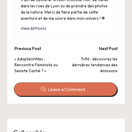
dans les rues de Lyon ou de prendre des photos
de la nature. Merci de faire partie de cette
aventure et de me suivre dans mon univers ! 🌟
View All Posts
Post
Previous Post
Next Post
navigation
« AdopteUnMec :
Tv96 : découvrez les
Rencontre Féministe ou
dernières tendances des
Sexiste Caché ? »
émissions
Leave a Comment