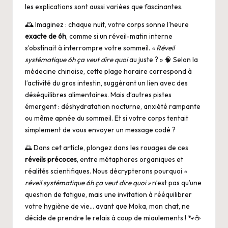
les explications sont aussi variées que fascinantes.
🕰️ Imaginez : chaque nuit, votre corps sonne l’heure
exacte de 6h
, comme si un réveil-matin interne
s’obstinait à interrompre votre sommeil.
« Réveil
systématique 6h ça veut dire quoi
au juste ? » 🧠 Selon la
médecine chinoise, cette plage horaire correspond à
l’activité du gros intestin, suggérant un lien avec des
déséquilibres alimentaires. Mais d’autres pistes
émergent : déshydratation nocturne, anxiété rampante
ou même apnée du sommeil. Et si votre corps tentait
simplement de vous envoyer un message codé ?
🌅 Dans cet article, plongez dans les rouages de ces
réveils précoces
, entre métaphores organiques et
réalités scientifiques. Nous décrypterons pourquoi
«
réveil systématique 6h ça veut dire quoi »
n’est pas qu’une
question de fatigue, mais une invitation à rééquilibrer
votre hygiène de vie… avant que Moka, mon chat, ne
décide de prendre le relais à coup de miaulements ! 🐾☕