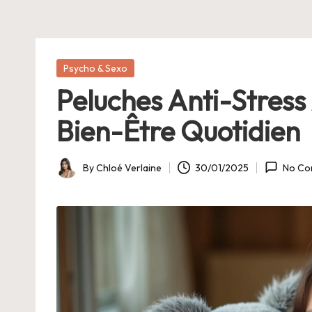
E
Posted
Psycho & Sexo
in
Peluches Anti-Stress 
Bien-Être Quotidien
By
Chloé Verlaine
30/01/2025
No Co
Posted
by