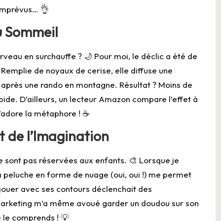
imprévus… 👌
u Sommeil
erveau en surchauffe ? 🌙 Pour moi, le déclic a été de
. Remplie de noyaux de cerise, elle diffuse une
 après une rando en montagne. Résultat ? Moins de
ide. D’ailleurs, un lecteur Amazon compare l’effet à
j’adore la métaphore ! ☕️
et de l’Imagination
e sont pas réservées aux enfants. 🎨 Lorsque je
a peluche en forme de nuage (oui, oui !) me permet
e jouer avec ses contours déclenchait des
 marketing m’a même avoué garder un doudou sur son
e le comprends ! 💡