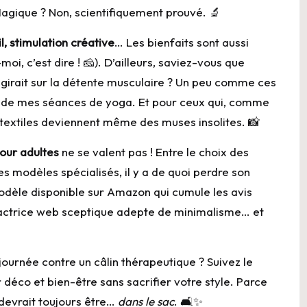
 Magique ? Non, scientifiquement prouvé. 🔬
, stimulation créative
… Les bienfaits sont aussi
, c’est dire ! 🧀). D’ailleurs, saviez-vous que
agirait sur la détente musculaire ? Un peu comme ces
 de mes séances de yoga. Et pour ceux qui, comme
 textiles deviennent même des muses insolites. 📸
pour adultes
ne se valent pas ! Entre le choix des
les modèles spécialisés, il y a de quoi perdre son
 modèle disponible sur Amazon qui cumule les avis
édactrice web sceptique adepte de minimalisme… et
 journée contre un câlin thérapeutique ? Suivez le
éco et bien-être sans sacrifier votre style. Parce
 devrait toujours être…
dans le sac
. 🛋️✨