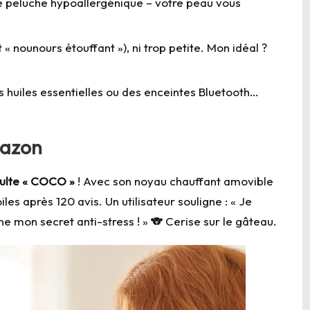
 le peluche hypoallergénique – votre peau vous
t « nounours étouffant »), ni trop petite. Mon idéal ?
s huiles essentielles ou des enceintes Bluetooth…
azon
dulte « COCO »
! Avec son noyau chauffant amovible
les après 120 avis. Un utilisateur souligne : « Je
mon secret anti-stress ! » 🐨 Cerise sur le gâteau.