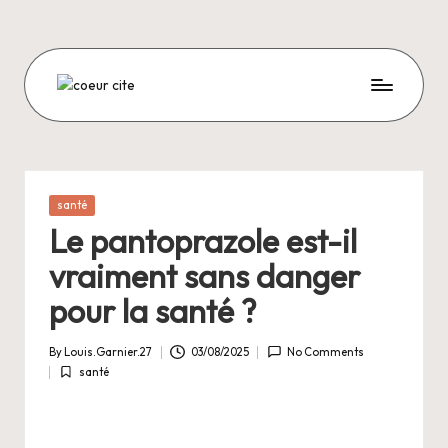
Skip
to
content
C
O
E
U
Posted
santé
in
R
Le pantoprazole est-il
C
vraiment sans danger
I
pour la santé ?
T
By
Louis.Garnier.27
03/08/2025
No Comments
E
Posted
santé
by
Posted
in