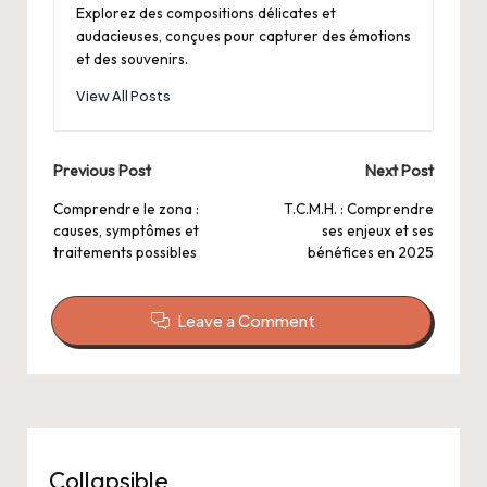
Explorez des compositions délicates et
audacieuses, conçues pour capturer des émotions
et des souvenirs.
View All Posts
Post
Previous Post
Next Post
navigation
Comprendre le zona :
T.C.M.H. : Comprendre
causes, symptômes et
ses enjeux et ses
traitements possibles
bénéfices en 2025
Leave a Comment
Collapsible