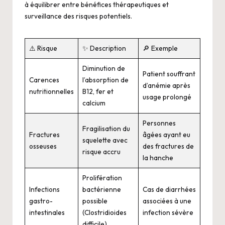
à équilibrer entre bénéfices thérapeutiques et
surveillance des risques potentiels.
⚠️ Risque
✨ Description
🔎 Exemple
Diminution de
Patient souffrant
Carences
l’absorption de
d’anémie après
nutritionnelles
B12, fer et
usage prolongé
calcium
Personnes
Fragilisation du
Fractures
âgées ayant eu
squelette avec
osseuses
des fractures de
risque accru
la hanche
Prolifération
Infections
bactérienne
Cas de diarrhées
gastro-
possible
associées à une
intestinales
(Clostridioides
infection sévère
difficile)