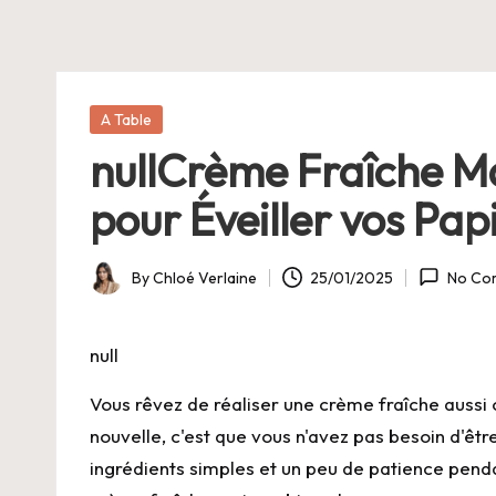
E
Posted
A Table
in
nullCrème Fraîche Ma
pour Éveiller vos Papi
By
Chloé Verlaine
25/01/2025
No Co
Posted
by
null
Vous rêvez de réaliser une
crème
fraîche aussi
nouvelle, c'est que vous n'avez pas besoin d'êtr
ingrédients simples et un peu de patience pend