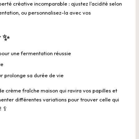
iberté
créative incomparable : ajustez l'acidité selon
ntation, ou personnalisez-la avec vos
r ✨
pour une fermentation réussie
te
r prolonge sa durée de vie
de crème fraîche maison qui ravira vos papilles et
menter différentes
variations
pour trouver celle qui
! 🥄