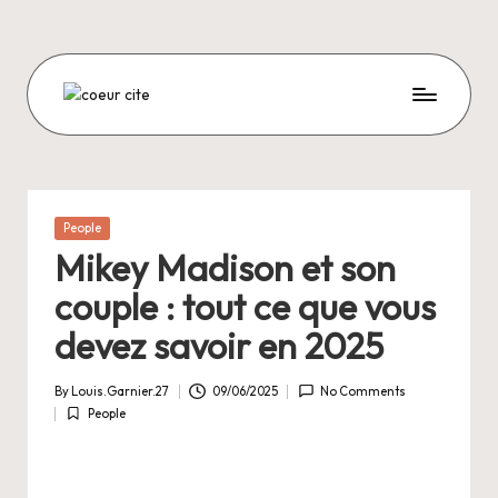
Skip
to
content
C
O
E
U
Posted
People
in
R
Mikey Madison et son
C
couple : tout ce que vous
I
devez savoir en 2025
T
By
Louis.Garnier.27
09/06/2025
No Comments
E
Posted
People
by
Posted
in