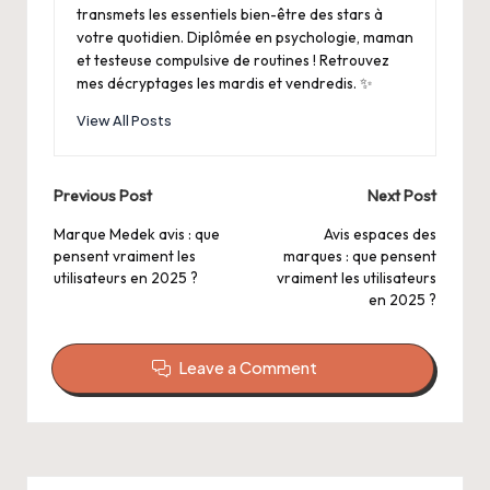
transmets les essentiels bien-être des stars à
votre quotidien. Diplômée en psychologie, maman
et testeuse compulsive de routines ! Retrouvez
mes décryptages les mardis et vendredis. ✨
View All Posts
Post
Previous Post
Next Post
navigation
Marque Medek avis : que
Avis espaces des
pensent vraiment les
marques : que pensent
utilisateurs en 2025 ?
vraiment les utilisateurs
en 2025 ?
Leave a Comment