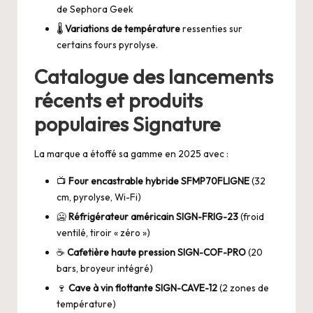
de Sephora Geek
🌡️
Variations de température
ressenties sur
certains fours pyrolyse.
Catalogue des lancements
récents et produits
populaires Signature
La marque a étoffé sa gamme en 2025 avec :
📺
Four encastrable hybride SFMP70FLIGNE
(32
cm, pyrolyse, Wi-Fi)
🥶
Réfrigérateur américain SIGN-FRIG-23
(froid
ventilé, tiroir « zéro »)
☕
Cafetière haute pression SIGN-COF-PRO
(20
bars, broyeur intégré)
🍷
Cave à vin flottante SIGN-CAVE-12
(2 zones de
température)