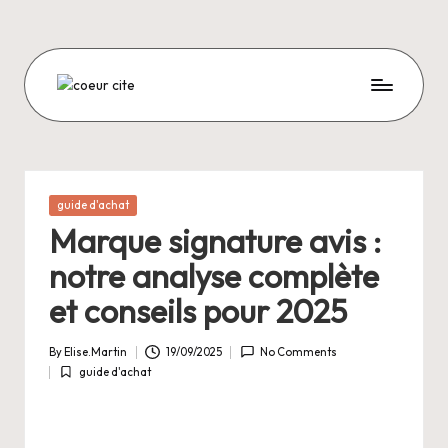
Skip
to
content
C
O
E
U
Posted
guide d'achat
in
R
Marque signature avis :
C
notre analyse complète
I
et conseils pour 2025
T
By
Elise.Martin
19/09/2025
No Comments
E
Posted
guide d'achat
by
Posted
in