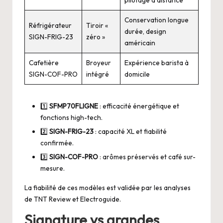
Conservation longue
Réfrigérateur
Tiroir «
durée, design
SIGN-FRIG-23
zéro »
américain
Cafetière
Broyeur
Expérience barista à
SIGN-COF-PRO
intégré
domicile
1️⃣
SFMP70FLIGNE
: efficacité énergétique et
fonctions high-tech.
2️⃣
SIGN-FRIG-23
: capacité XL et fiabilité
confirmée.
3️⃣
SIGN-COF-PRO
: arômes préservés et café sur-
mesure.
La fiabilité de ces modèles est validée par les analyses
de
TNT Review
et
Electroguide
.
Signature vs grandes