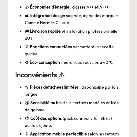
👍
Économies d’énergie
: classes A++ et A+++.
🛋️
Intégration design
soignée, digne des marques
Comme Hermès Cuisine.
🚚
Livraison rapide
et installation professionnelle
BUT.
💡
Fonctions connectées
permettant la recette
guidée.
♻️
Éco-conception
: matériaux recyclés à 40 %.
Inconvénients ⚠️
🔧
Pièces détachées limitées
: disponibilité parfois
longue.
🔇
Sensibilité au bruit
sur certains modèles entrée
de gamme.
💳
Coût des options
(pack connectivité, filtres)
parfois ajouté.
📱
Application mobile perfectible
selon les retours