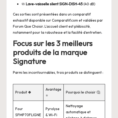
🧼
Lave-vaisselle silent SIGN-DISH-45
(40 dB)
Ces sorties sont présentées dans un comparatif
exhaustif disponible sur
Comparatif.com
et validées par
Forum Que Choisir
. L’accueil client est plébiscité,
notamment pour la robustesse et la facilité d’entretien.
Focus sur les 3 meilleurs
produits de la marque
Signature
Parmi les incontournables, trois produits se distinguent :
Avantage
Produit 🍀
Pourquoi le choisir 🤔
⭐️
Nettoyage
Four
Pyrolyse
automatique et
SFMP70FLIGNE
& Wi-Fi
pilotage à distance