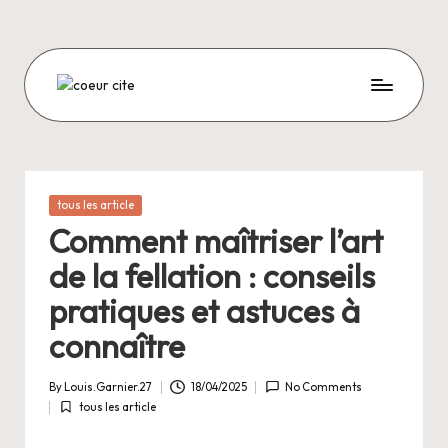
Skip
to
content
C
O
E
U
Posted
tous les article
in
R
Comment maîtriser l’art
C
de la fellation : conseils
I
pratiques et astuces à
T
connaître
E
By
Louis.Garnier.27
18/04/2025
No Comments
Posted
tous les article
by
Posted
in