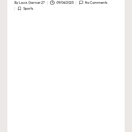
By
Louis.Garnier.27
09/06/2025
No Comments
Posted
Sports
by
Posted
in