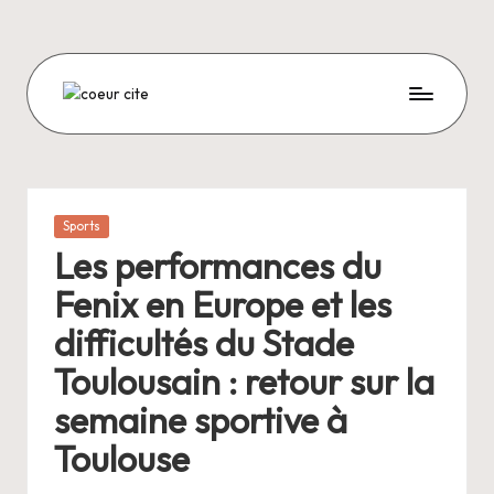
Skip
to
content
C
O
E
U
Posted
Sports
in
R
Les performances du
C
Fenix en Europe et les
I
difficultés du Stade
T
Toulousain : retour sur la
E
semaine sportive à
Toulouse