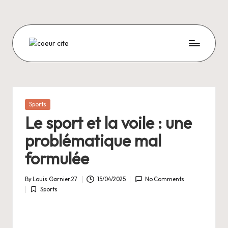
Skip
to
content
C
O
E
U
Posted
Sports
in
R
Le sport et la voile : une
C
problématique mal
I
formulée
T
By
Louis.Garnier.27
15/04/2025
No Comments
E
Posted
Sports
by
Posted
in