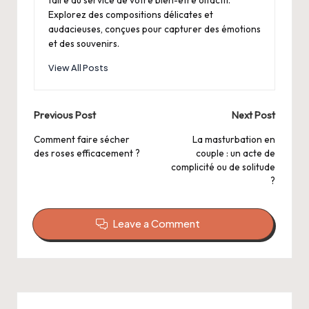
faire au service de votre bien-être olfactif.
Explorez des compositions délicates et
audacieuses, conçues pour capturer des émotions
et des souvenirs.
View All Posts
Post
Previous Post
Next Post
navigation
Comment faire sécher
La masturbation en
des roses efficacement ?
couple : un acte de
complicité ou de solitude
?
Leave a Comment