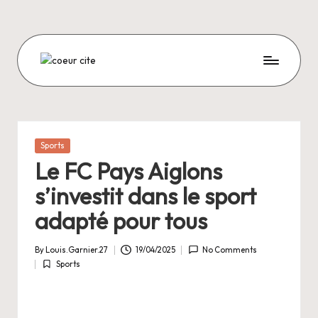
Skip
to
content
C
O
E
U
Posted
Sports
in
R
Le FC Pays Aiglons
C
s’investit dans le sport
I
adapté pour tous
T
By
Louis.Garnier.27
19/04/2025
No Comments
E
Posted
Sports
by
Posted
in