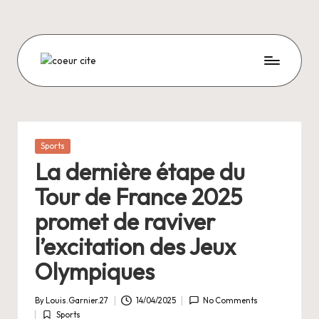
Skip
to
content
C
O
E
U
Posted
Sports
in
R
La dernière étape du
C
Tour de France 2025
I
promet de raviver
T
l’excitation des Jeux
E
Olympiques
By
Louis.Garnier.27
14/04/2025
No Comments
Posted
Sports