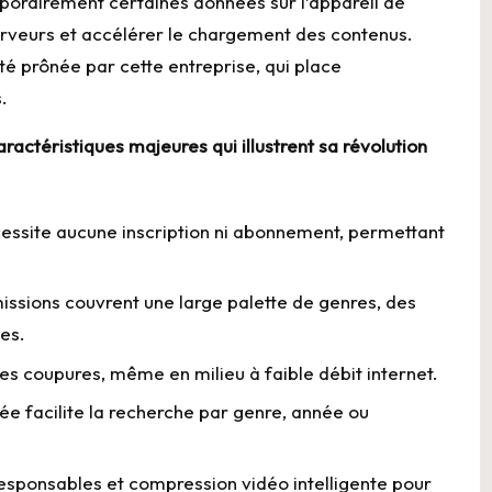
mporairement certaines données sur l’appareil de
 serveurs et accélérer le chargement des contenus.
ité prônée par cette entreprise, qui place
.
actéristiques majeures qui illustrent sa révolution
essite aucune inscription ni abonnement, permettant
missions couvrent une large palette de genres, des
es.
es coupures, même en milieu à faible débit internet.
ée facilite la recherche par genre, année ou
sponsables et compression vidéo intelligente pour