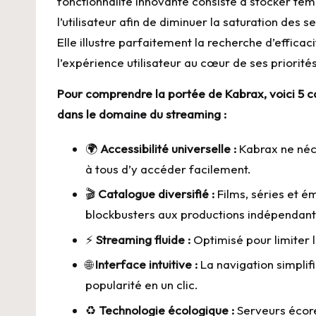
fonctionnalité innovante consiste à stocker te
l’utilisateur afin de diminuer la saturation des
Elle illustre parfaitement la recherche d’efficac
l’expérience utilisateur au cœur de ses priorités
Pour comprendre la portée de Kabrax, voici 5 car
dans le domaine du streaming :
🌍
Accessibilité universelle :
Kabrax ne néc
à tous d’y accéder facilement.
🎬
Catalogue diversifié :
Films, séries et é
blockbusters aux productions indépendant
⚡
Streaming fluide :
Optimisé pour limiter l
🌐
Interface intuitive :
La navigation simplifi
popularité en un clic.
♻️
Technologie écologique :
Serveurs écore