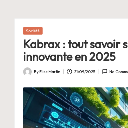
E
Posted
Société
in
Kabrax : tout savoir s
innovante en 2025
By
Elise.Martin
21/09/2025
No Comme
Posted
by