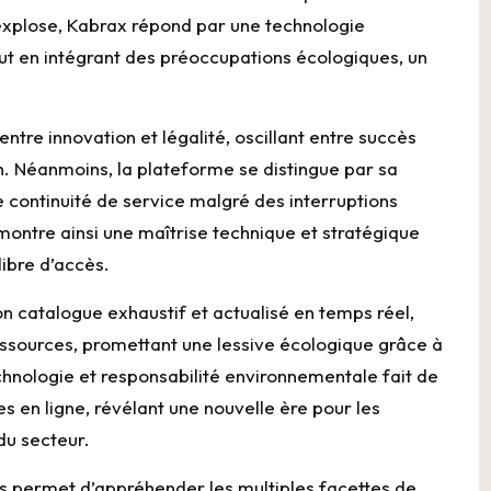
explose, Kabrax répond par une technologie
ut en intégrant des préoccupations écologiques, un
ntre innovation et légalité, oscillant entre succès
on. Néanmoins, la plateforme se distingue par sa
e continuité de service malgré des interruptions
émontre ainsi une maîtrise technique et stratégique
libre d’accès.
n catalogue exhaustif et actualisé en temps réel,
 ressources, promettant une lessive écologique grâce à
chnologie et responsabilité environnementale fait de
 en ligne, révélant une nouvelle ère pour les
du secteur.
ls permet d’appréhender les multiples facettes de