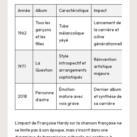
Année
Album
Caractéristique
Impact
Tous les
Lancement de
Tube
garçons
la carrière et
1962
mélancolique
et les
icône
yéyé
filles
générationnelle
Style
Réinvention
La
introspectif et
1971
artistique
Question
arrangements
majeure
sophistiqués
Émotion
Dernier album
Personne
2018
mature avec
et synthèse de
d’autre
voix grave
sa carrière
L’impact de Françoise Hardy sur la chanson française ne
se limite pas à son époque, mais s’inscrit dans une
dynamique de transmission culturelle qui continue à