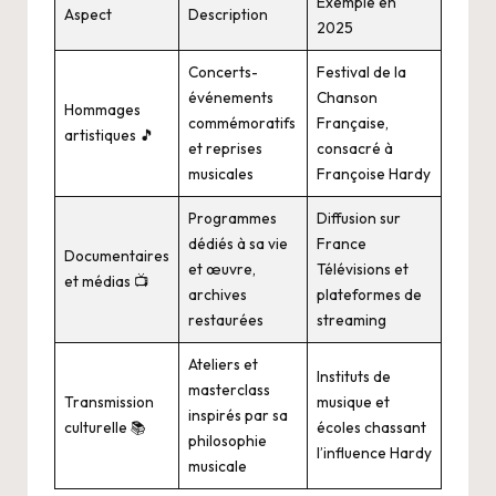
Exemple en
Aspect
Description
2025
Concerts-
Festival de la
événements
Chanson
Hommages
commémoratifs
Française,
artistiques 🎵
et reprises
consacré à
musicales
Françoise Hardy
Programmes
Diffusion sur
dédiés à sa vie
France
Documentaires
et œuvre,
Télévisions et
et médias 📺
archives
plateformes de
restaurées
streaming
Ateliers et
Instituts de
masterclass
Transmission
musique et
inspirés par sa
culturelle 📚
écoles chassant
philosophie
l’influence Hardy
musicale