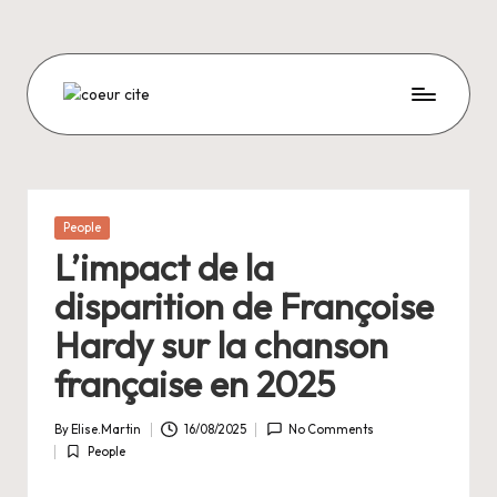
Skip
to
content
C
O
E
U
Posted
People
in
R
L’impact de la
C
disparition de Françoise
I
Hardy sur la chanson
T
française en 2025
E
By
Elise.Martin
16/08/2025
No Comments
Posted
People
by
Posted
in