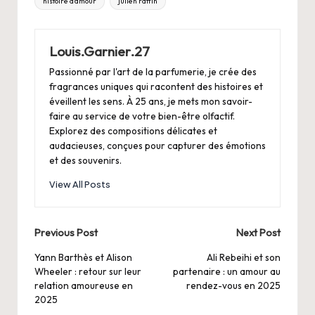
histoire d'amour
julien raffin
Louis.Garnier.27
Passionné par l'art de la parfumerie, je crée des
fragrances uniques qui racontent des histoires et
éveillent les sens. À 25 ans, je mets mon savoir-
faire au service de votre bien-être olfactif.
Explorez des compositions délicates et
audacieuses, conçues pour capturer des émotions
et des souvenirs.
View All Posts
Post
Previous Post
Next Post
navigation
Yann Barthès et Alison
Ali Rebeihi et son
Wheeler : retour sur leur
partenaire : un amour au
relation amoureuse en
rendez-vous en 2025
2025