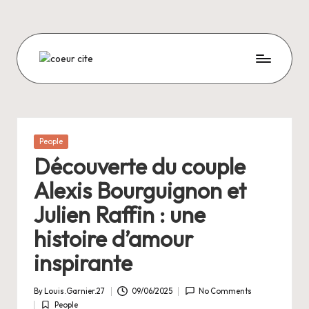
Skip
to
content
C
O
E
U
Posted
People
in
R
Découverte du couple
C
Alexis Bourguignon et
I
Julien Raffin : une
T
histoire d’amour
E
inspirante
By
Louis.Garnier.27
09/06/2025
No Comments
Posted
People