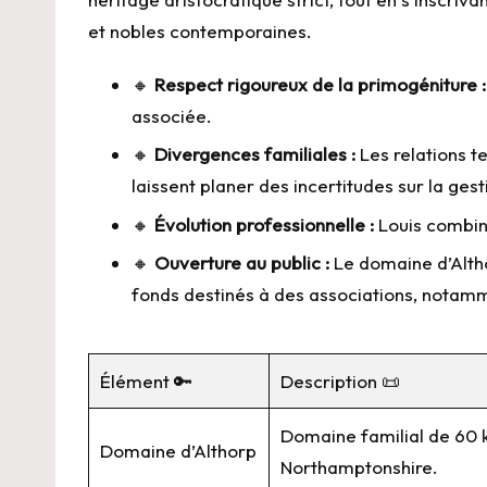
et nobles contemporaines.
🔸
Respect rigoureux de la primogéniture :
associée.
🔸
Divergences familiales :
Les relations t
laissent planer des incertitudes sur la gest
🔸
Évolution professionnelle :
Louis combine
🔸
Ouverture au public :
Le domaine d’Altho
fonds destinés à des associations, nota
Élément 🔑
Description 📜
Domaine familial de 60 k
Domaine d’Althorp
Northamptonshire.