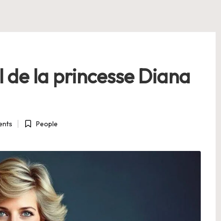
l de la princesse Diana
nts
People
Posted
in