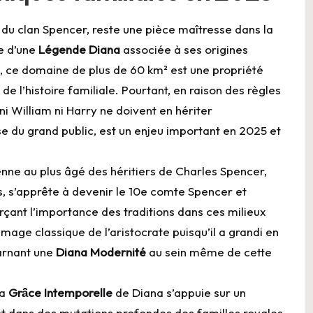
 du clan Spencer, reste une pièce maîtresse dans la
e d’une
Légende Diana
associée à ses origines
e, ce domaine de plus de 60 km² est une propriété
 l’histoire familiale. Pourtant, en raison des règles
ni William ni Harry ne doivent en hériter
e du grand public, est un enjeu important en 2025 et
nne au plus âgé des héritiers de Charles Spencer,
ils, s’apprête à devenir le 10e comte Spencer et
çant l’importance des traditions dans ces milieux
’image classique de l’aristocrate puisqu’il a grandi en
carnant une
Diana Modernité
au sein même de cette
la
Grâ̂ce Intemporelle
de Diana s’appuie sur un
vant dans des mutations profondes des familles royales