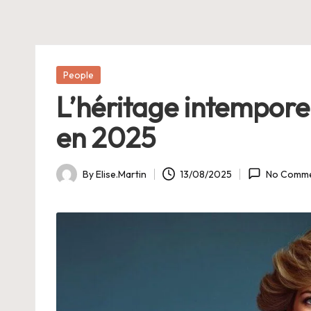
E
Posted
People
in
L’héritage intempore
en 2025
By
Elise.Martin
13/08/2025
No Comme
Posted
by