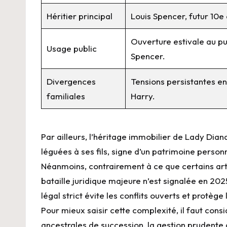
Héritier principal
Louis Spencer, futur 10e
Ouverture estivale au pu
Usage public
Spencer.
Divergences
Tensions persistantes ent
familiales
Harry.
Par ailleurs, l’héritage immobilier de Lady Dia
léguées à ses fils, signe d’un patrimoine personn
Néanmoins, contrairement à ce que certains arti
bataille juridique majeure n’est signalée en 20
légal strict évite les conflits ouverts et protèg
Pour mieux saisir cette complexité, il faut cons
ancestrales
de succession, la gestion prudente d