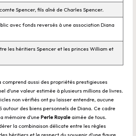
 comte Spencer, fils aîné de Charles Spencer.
blic avec fonds reversés à une association Diana
re les héritiers Spencer et les princes William et
na comprend aussi des propriétés prestigieuses
el d’une valeur estimée à plusieurs millions de livres.
cles non vérifiés ont pu laisser entendre, aucune
25 autour des biens personnels de Diana. Ce cadre
e la mémoire d’une
Perle Royale
aimée de tous.
idérer la combinaison délicate entre
les règles
es héritiers et le respect du souvenir d’une figure