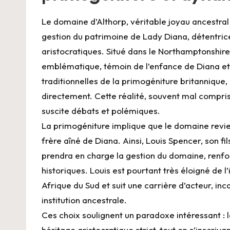
Le domaine d’Althorp, véritable joyau ancestral
gestion du patrimoine de Lady Diana, détentric
aristocratiques. Situé dans le Northamptonshir
emblématique, témoin de l’enfance de Diana et de
traditionnelles de la primogéniture britannique, 
directement. Cette réalité, souvent mal compris
suscite débats et polémiques.
La primogéniture implique que le domaine revie
frère aîné de Diana. Ainsi, Louis Spencer, son f
prendra en charge la gestion du domaine, renfor
historiques. Louis est pourtant très éloigné de l
Afrique du Sud et suit une carrière d’acteur, in
institution ancestrale.
Ces choix soulignent un paradoxe intéressant : 
héritage aristocratique strict, tout en s’inscri