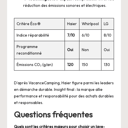
réduction des émissions sonores et électriques.
Critère Éco 🌐
Haier
Whirlpool
LG
Indice réparabilité
7/10
6/10
8/10
Programme
Oui
Non
Oui
reconditionné
Émissions CO₂ (g/an)
120
150
130
D’après
VacanceCamping
, Haier figure parmi les leaders
en démarche durable. Insight final : la marque allie
performance et responsabilité pour des achats durables
et responsables.
Questions fréquentes
Quels sont les critères majeurs pour choisir un lave-