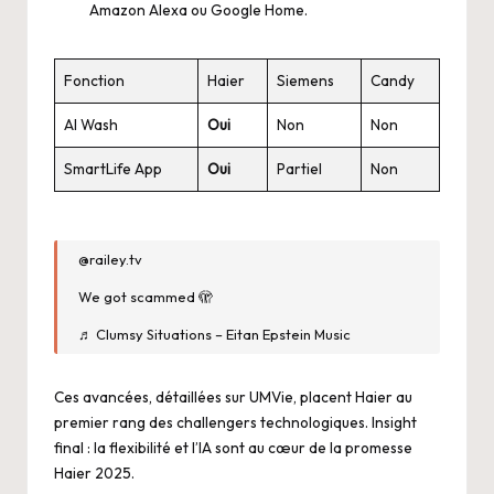
Amazon Alexa ou Google Home.
Fonction
Haier
Siemens
Candy
AI Wash
Oui
Non
Non
SmartLife App
Oui
Partiel
Non
@railey.tv
We got scammed 🫣
♬ Clumsy Situations – Eitan Epstein Music
Ces avancées, détaillées sur
UMVie
, placent Haier au
premier rang des challengers technologiques. Insight
final : la flexibilité et l’IA sont au cœur de la promesse
Haier 2025.