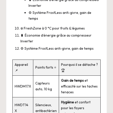
Inverter
⚙️ Système FrostLess anti-givre, gain de
temps
❄️ FreshZone à 0 °C pour fruits & légumes
🔋 Économie d’énergie grâce au compresseur
Inverter
⚙️ Système FrostLess anti-givre, gain de temps
Appareil
Pourquoi il se détache ?
Points forts ⭐
📌
🏆
Gain de temps
et
Capteurs
HWDM17X
efficacité sur les taches
auto, 10 kg
tenaces
Hygiène
et confort
HWDT14
Silencieux,
pour les foyers
X
antibactérien