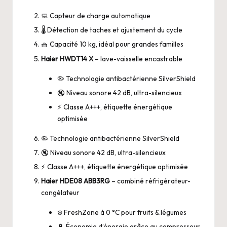
🧼 Capteur de charge automatique
🌡️ Détection de taches et ajustement du cycle
🧺 Capacité 10 kg, idéal pour grandes familles
Haier HWDT14 X
– lave-vaisselle encastrable
🦠 Technologie antibactérienne SilverShield
🔇 Niveau sonore 42 dB, ultra-silencieux
⚡ Classe A+++, étiquette énergétique
optimisée
🦠 Technologie antibactérienne SilverShield
🔇 Niveau sonore 42 dB, ultra-silencieux
⚡ Classe A+++, étiquette énergétique optimisée
Haier HDE08 ABB3RG
– combiné réfrigérateur-
congélateur
❄️ FreshZone à 0 °C pour fruits & légumes
🔋 Économie d’énergie grâce au compresseur