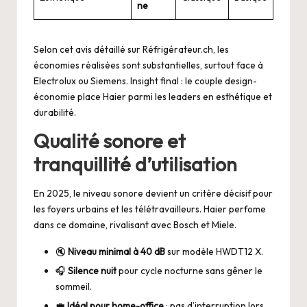
ne
Selon cet avis détaillé sur
Réfrigérateur.ch
, les
économies réalisées sont substantielles, surtout face à
Electrolux ou Siemens. Insight final : le couple design-
économie place Haier parmi les leaders en esthétique et
durabilité.
Qualité sonore et
tranquillité d’utilisation
En 2025, le niveau sonore devient un critère décisif pour
les foyers urbains et les télétravailleurs. Haier perfome
dans ce domaine, rivalisant avec Bosch et Miele.
🔇
Niveau minimal à 40 dB
sur modèle HWDT12 X.
🎧
Silence nuit
pour cycle nocturne sans gêner le
sommeil.
💼
Idéal pour home-office
: pas d’interruption lors