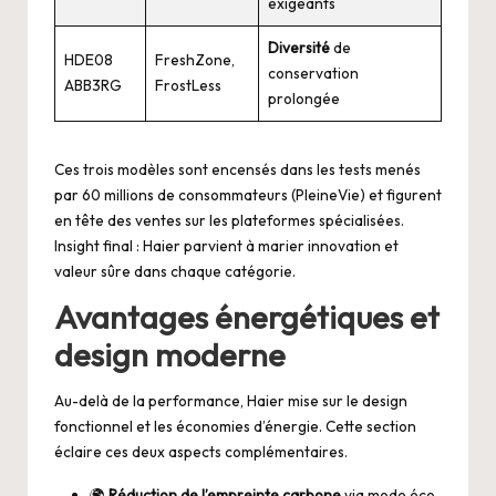
exigeants
Diversité
de
HDE08
FreshZone,
conservation
ABB3RG
FrostLess
prolongée
Ces trois modèles sont encensés dans les tests menés
par 60 millions de consommateurs (
PleineVie
) et figurent
en tête des ventes sur les plateformes spécialisées.
Insight final : Haier parvient à marier innovation et
valeur sûre dans chaque catégorie.
Avantages énergétiques et
design moderne
Au-delà de la performance, Haier mise sur le design
fonctionnel et les économies d’énergie. Cette section
éclaire ces deux aspects complémentaires.
🌍
Réduction de l’empreinte carbone
via mode éco