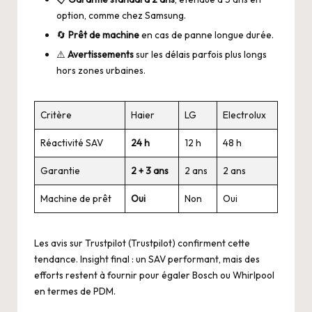
option, comme chez Samsung.
🔄
Prêt de machine
en cas de panne longue durée.
⚠️
Avertissements
sur les délais parfois plus longs
hors zones urbaines.
Critère
Haier
LG
Electrolux
Réactivité SAV
24 h
12 h
48 h
Garantie
2 + 3 ans
2 ans
2 ans
Machine de prêt
Oui
Non
Oui
Les avis sur Trustpilot (
Trustpilot
) confirment cette
tendance. Insight final : un SAV performant, mais des
efforts restent à fournir pour égaler Bosch ou Whirlpool
en termes de PDM.