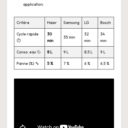
application.
Critère
Haier
Samsung
LG
Bosch
Cycle rapide
30
32
34
35 min
⏱️
min
min
min
Conso. eau 💦
8 L
9 L
8,5 L
9 L
Panne (%) 🔧
5 %
7 %
6 %
6,5 %