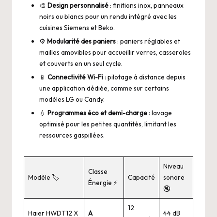
🎨
Design personnalisé
: finitions inox, panneaux
noirs ou blancs pour un rendu intégré avec les
cuisines Siemens et Beko.
⚙️
Modularité des paniers
: paniers réglables et
mailles amovibles pour accueillir verres, casseroles
et couverts en un seul cycle.
📱
Connectivité Wi-Fi
: pilotage à distance depuis
une application dédiée, comme sur certains
modèles LG ou Candy.
💧
Programmes éco et demi-charge
: lavage
optimisé pour les petites quantités, limitant les
ressources gaspillées.
Niveau
Classe
Modèle 🏷️
Capacité
sonore
Énergie ⚡
🔇
12
Haier HWDT12 X
A
44 dB