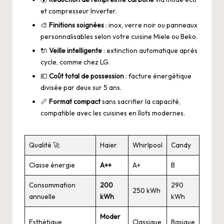
et compresseur Inverter.
🎨
Finitions soignées
: inox, verre noir ou panneaux
personnalisables selon votre cuisine Miele ou Beko.
🔌
Veille intelligente
: extinction automatique après
cycle, comme chez LG.
💶
Coût total de possession
: facture énergétique
divisée par deux sur 5 ans.
📏
Format compact
sans sacrifier la capacité,
compatible avec les cuisines en îlots modernes.
Qualité 🚀
Haier
Whirlpool
Candy
Classe énergie
A++
A+
B
Consommation
200
290
250 kWh
annuelle
kWh
kWh
Moder
Esthétique
Classique
Basique