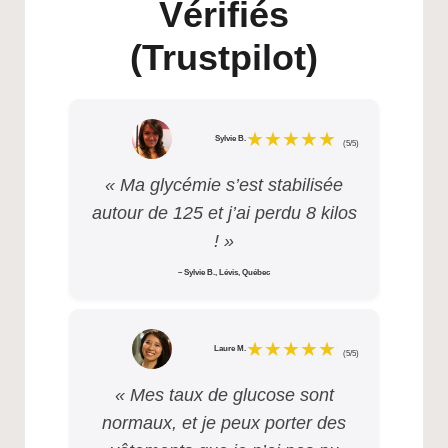
Vérifiés
(Trustpilot)
★★★★★
Sylvie B.
(5/5)
« Ma glycémie s’est stabilisée
autour de 125 et j’ai perdu 8 kilos
! »
– Sylvie B., Lévis, Québec
★★★★★
Laure M.
(5/5)
« Mes taux de glucose sont
normaux, et je peux porter des