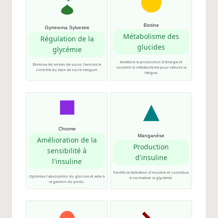
Biotine
Gymnema Sylvestre
Métabolisme des
Régulation de la
glucides
glycémie
Améliore la production d'énergie et
Diminue les envies de sucre, favorise le
soutient le métabolisme pour réduire la
contrôle du taux de sucre sanguin.
fatigue.
Chrome
Manganèse
Amélioration de la
Production
sensibilité à
d'insuline
l'insuline
Facilite la libération d'insuline et contribue
Optimise l'absorption du glucose et aide à
à normaliser la glycémie.
la gestion du poids.