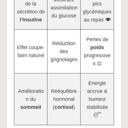
de la
pics
assimilation
sécrétion de
glycémiques
du glucose
l’insuline
au repas 🍽️
Pertes de
Réduction
Effet coupe-
poids
des
faim naturel
progressive
grignotages
s ⚖️
Energie
Amélioratio
Rééquilibre
accrue &
n du
hormonal
humeur
sommeil
(
cortisol
)
stabilisée
😴