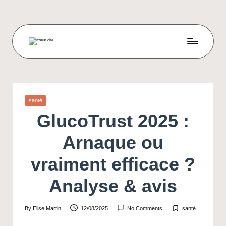
Skip
to
content
C
O
E
U
Posted
santé
in
R
GlucoTrust 2025 :
C
Arnaque ou
I
vraiment efficace ?
T
E
Analyse & avis
By
Elise.Martin
12/08/2025
No Comments
santé
Posted
Posted
by
in