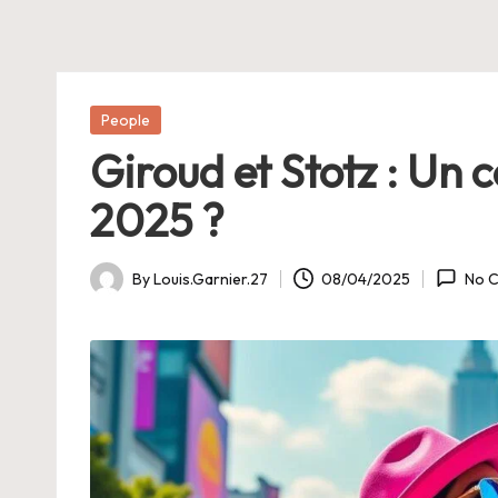
E
Posted
People
in
Giroud et Stotz : Un 
2025 ?
By
Louis.Garnier.27
08/04/2025
No 
Posted
by