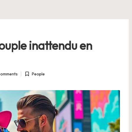
couple inattendu en
Comments
People
Posted
in