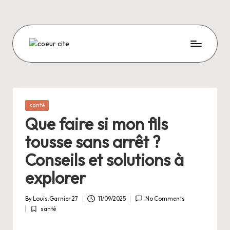
Skip
to
content
C
O
E
U
Posted
santé
in
R
Que faire si mon fils
C
tousse sans arrêt ?
I
Conseils et solutions à
T
explorer
E
By
Louis.Garnier.27
11/09/2025
No Comments
Posted
santé
by
Posted
in