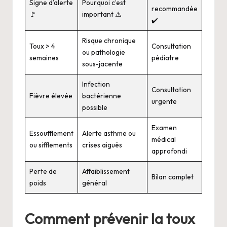
Signe d’alerte
Pourquoi c’est
recommandée
🚩
important ⚠️
✔️
Risque chronique
Toux > 4
Consultation
ou pathologie
semaines
pédiatre
sous-jacente
Infection
Consultation
Fièvre élevée
bactérienne
urgente
possible
Examen
Essoufflement
Alerte asthme ou
médical
ou sifflements
crises aiguës
approfondi
Perte de
Affaiblissement
Bilan complet
poids
général
Comment prévenir la toux