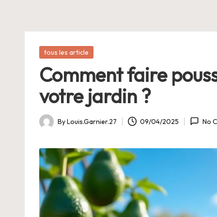
E
Posted
tous les article
in
Comment faire pouss
votre jardin ?
By
Louis.Garnier.27
09/04/2025
No 
Posted
by