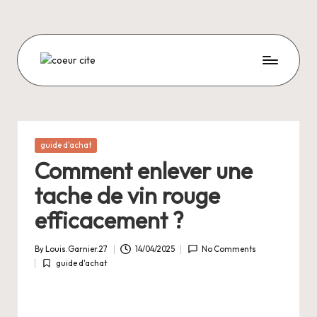
Skip
to
content
C
O
E
U
Posted
guide d'achat
in
R
Comment enlever une
C
tache de vin rouge
I
efficacement ?
T
By
Louis.Garnier.27
14/04/2025
No Comments
E
Posted
guide d'achat
by
Posted
in