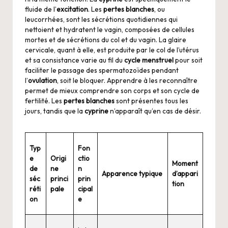
fluide de l’
excitation
. Les
pertes blanches
, ou
leucorrhées, sont les sécrétions quotidiennes qui
nettoient et hydratent le vagin, composées de cellules
mortes et de sécrétions du col et du vagin. La glaire
cervicale, quant à elle, est produite par le col de l’utérus
et sa consistance varie au fil du
cycle menstruel
pour soit
faciliter le passage des spermatozoïdes pendant
l’
ovulation
, soit le bloquer. Apprendre à les reconnaître
permet de mieux comprendre son corps et son cycle de
fertilité. Les
pertes blanches
sont présentes tous les
jours, tandis que la
cyprine
n’apparaît qu’en cas de désir.
Typ
Fon
e
Origi
ctio
Moment
de
ne
n
Apparence typique
d’appari
séc
princi
prin
tion
réti
pale
cipal
on
e