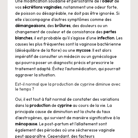
Une modification soudaine et persistante de l'
odeur
de
vos
sécrétions vaginales
, notamment une odeur forte,
de poisson ou désagréable, ne doit pas être ignorée. Si
elle s'accompagne d'autres symptômes comme des
démangeaisons
, des
brûlures
, des douleurs ou un
changement de couleur et de consistance des
pertes
blanches
, il est probable qu'il s'agisse d'une
infection
. Les
causes les plus fréquentes sont la vaginose bactérienne
(déséquilibre de la flore) ou une
mycose
. Il est alors
impératif de consulter un médecin ou un gynécologue
qui pourra poser un diagnostic précis et prescrire le
traitement adapté. Évitez l'automédication, qui pourrait
aggraver la situation.
Est-il normal que la production de cyprine diminue avec
le temps ?
Oui, il est tout à fait normal de constater des variations
dans la
production
de
cyprine
au cours de la vie. La
principale cause de diminution est la chute du taux
d'œstrogènes, qui survient de manière significative à la
ménopause
. Le post-partum et l'allaitement sont
également des périodes où une sécheresse vaginale
peut apparaître. Cependant, des facteurs