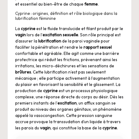
et essentiel au bien-être de chaque
femme
.
Cyprine : origines, définition et rôle biologique dans la
lubrification féminine
La
cyprine
est le fluide translucide et filant produit par le
vagin
lors de l’
excitation sexuelle
. Son rôle principal est
d’assurer la
lubrification
de la paroi vaginale pour
faciliter la pénétration et rendre le
rapport sexuel
confortable et agréable. Elle agit comme une barrière
protectrice qui réduit les frictions, prévenant ainsi les
irritations, les micro-déchirures et les sensations de
brûlures
. Cette lubrification n’est pas seulement
mécanique ; elle participe activement à l’augmentation
du plaisir en favorisant la sensibilité et le glissement. La
production de
cyprine
est un processus physiologique
complexe, une réponse directe du corps au désir. Dès les
premiers instants de l’
excitation
, un afflux sanguin se
produit au niveau des organes génitaux, un phénomène
appelé la vasocongestion. Cette pression sanguine
accrue provoque la transsudation d’un liquide à travers
les parois du
vagin
, qui constitue la base de la
cyprine
.