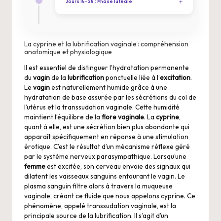
+
étirable, semblable à du blanc
Jours 15-28 : Phase lutéale
d’œuf cru. C’est le pic de fertilité.
Après l’ovulation, les pertes
blanches redeviennent plus
épaisses, opaques et moins
La cyprine et la lubrification vaginale : compréhension
anatomique et physiologique
abondantes sous l’effet de la
progestérone.
Il est essentiel de distinguer l’hydratation permanente
du
vagin
de la
lubrification
ponctuelle liée à l’
excitation
.
Le
vagin
est naturellement humide grâce à une
hydratation de base assurée par les sécrétions du col de
l’utérus et la transsudation vaginale. Cette humidité
maintient l’équilibre de la
flore vaginale
. La
cyprine
,
quant à elle, est une sécrétion bien plus abondante qui
apparaît spécifiquement en réponse à une stimulation
érotique. C’est le résultat d’un mécanisme réflexe géré
par le système nerveux parasympathique. Lorsqu’une
femme
est excitée, son cerveau envoie des signaux qui
dilatent les vaisseaux sanguins entourant le vagin. Le
plasma sanguin filtre alors à travers la muqueuse
vaginale, créant ce fluide que nous appelons
cyprine
. Ce
phénomène, appelé transsudation vaginale, est la
principale source de la lubrification. Il s’agit d’un