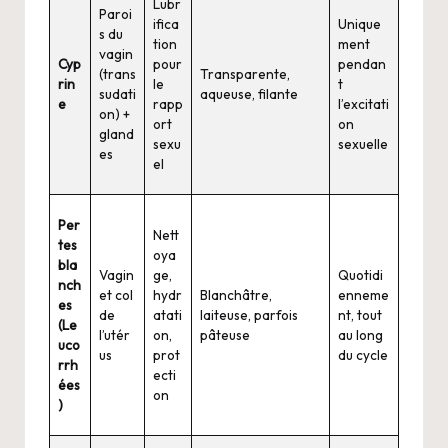
Lubr
Paroi
ifica
Unique
s du
tion
ment
vagin
Cyp
pour
pendan
(trans
Transparente,
rin
le
t
sudati
aqueuse, filante
e
rapp
l’excitati
on) +
ort
on
gland
sexu
sexuelle
es
el
Per
Nett
tes
oya
bla
Vagin
ge,
Quotidi
nch
et col
hydr
Blanchâtre,
enneme
es
de
atati
laiteuse, parfois
nt, tout
(Le
l’utér
on,
pâteuse
au long
uco
us
prot
du cycle
rrh
ecti
ées
on
)