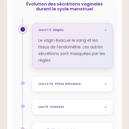
Évolution des sécrétions vaginales
durant le cycle menstruel
+
Jours 1-5 : Règles
Le vagin évacue le sang et les
tissus de l’endomètre. Les autres
sécrétions sont masquées par les
règles.
+
Jours 6-13 : Phase folliculaire
Après les règles, les sécrétions
(pertes blanches) sont
+
généralement peu abondantes,
Jour 14 : Ovulation
d’aspect blanchâtre ou pâteux. La
La glaire cervicale devient
production de cyprine reste liée à
abondante, transparente et très
l’excitation.