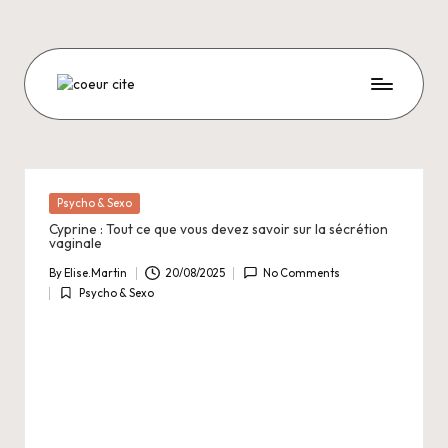
Skip
to
content
C
O
E
U
Posted
Psycho & Sexo
in
R
Cyprine : Tout ce que vous devez savoir sur la sécrétion
vaginale
C
By
Elise.Martin
20/08/2025
No Comments
Posted
I
Psycho & Sexo
by
Posted
in
T
E