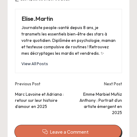
Elise.Martin
Journaliste people-santé depuis 8 ans, je
transmets les essentiels bien-être des stars à
votre quotidien. Diplômée en psychologie, maman
et testeuse compulsive de routines ! Retrouvez
mes décryptages les mardis et vendredis. ✨
View All Posts
Post
Previous Post
Next Post
navigation
Marc Lavoine et Adriana :
Emme Marbiel Muñiz
retour sur leur histoire
Anthony : Portrait d’un
d’amour en 2025
artiste émergent en
2025
Leave a Comment