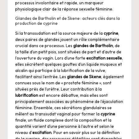
processus involontaire et rapide, un marqueur
physiologique clair de la réponse sexuelle féminine.
Glandes de Bartholin et de Skene : acteurs clés dans la
production de cyprine
Si la transsudation est la source majeure de la
cyprine
,
deux paires de glandes jouent un rôle complémentaire
crucial dans ce processus. Les
glandes de Bartholin
, de
la taille d’un petit pois, sont situées de part et d’autre de
l’ouverture du vagin. Lors d’une forte
excitation sexuelle
,
elles sécrètent quelques gouttes d’un liquide muqueux et
alcalin qui participe à la lubrification de la vulve,
facilitant ainsi l’entrée. Les
glandes de Skene
, également
connues sous le nom de « prostate féminine », sont
situées près de l’urètre. Leur contribution à la
lubrification
est encore débattue, mais elles sont
principalement associées au phénomène de l’éjaculation
féminine. Ensemble, ces sécrétions glandulaires se
mêlent au transsudat vaginal pour former la
cyprine
finale, un fluide complexe dont la composition et la
quantité varient d’une personne à l’autre et selon le
niveau d’
excitation
. Pour en savoir plus sur la
définition
de la cyprine
, des ressources détaillées sont disponibles