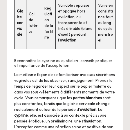
Variable : épaisse
Varie en
Rég
Gla
et opaque hors
consista
Col
ulati
ire
ovulation, ou
nce tout
de
on
cer
transparente et
au long
l’utér
de la
vic
très étirable (blanc
du cycle
us
fertil
ale
d’œuf) pendant
menstru
ité
l’
ovulation
el
Reconnaître la cyprine au quotidien : conseils pratiques
et importance de l’acceptation
La meilleure façon de se familiariser avec ses
sécrétions
vaginales
est de les observer, sans jugement. Prenez le
temps de regarder leur aspect sur le papier toilette ou
dans vos sous-vêtements à différents moments de votre
cycle. Vous remarquerez que les
pertes blanches
sont
plus constantes, tandis que la glaire cervicale change
radicalement autour de la période d’
ovulation
. La
cyprine
, elle, est associée à un contexte précis : une
pensée érotique, un préliminaire, une stimulation.
L’accepter comme une réaction saine et positive de son