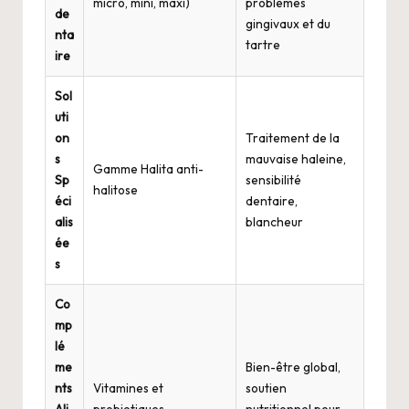
micro, mini, maxi)
problèmes
de
gingivaux et du
nta
tartre
ire
Sol
uti
on
Traitement de la
s
mauvaise haleine,
Gamme Halita anti-
Sp
sensibilité
halitose
éci
dentaire,
alis
blancheur
ée
s
Co
mp
lé
me
Bien-être global,
nts
Vitamines et
soutien
Ali
probiotiques
nutritionnel pour