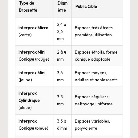
Type de
Diam
Public Cible
Brossette
ètre
2,4 à
Interprox Micro
Espaces très étroits,
2,6
(verte)
première utilisation
mm
Interprox Mini
2 à 4
Espaces étroits, forme
Conique
(rouge)
mm
conique adaptable
Interprox Mini
3,6
Espaces moyens,
(jaune)
mm
adultes et adolescents
Interprox
3,5
Espaces réguliers,
Cylindrique
mm
nettoyage uniforme
(bleue)
Interprox
3,5 à
Espaces variables,
Conique
(bleue)
6 mm
polyvalente