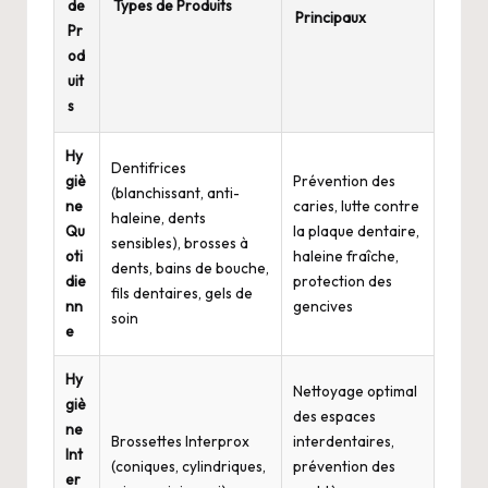
de
Types de Produits
Principaux
Pr
od
uit
s
Hy
Dentifrices
giè
Prévention des
(blanchissant, anti-
ne
caries, lutte contre
haleine, dents
Qu
la plaque dentaire,
sensibles), brosses à
oti
haleine fraîche,
dents, bains de bouche,
die
protection des
fils dentaires, gels de
nn
gencives
soin
e
Hy
Nettoyage optimal
giè
des espaces
ne
Brossettes Interprox
interdentaires,
Int
(coniques, cylindriques,
prévention des
er