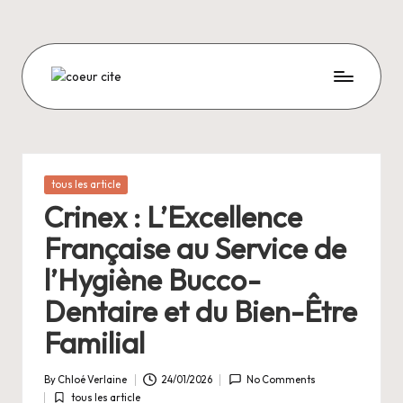
Skip
to
content
C
O
E
U
Posted
tous les article
in
R
Crinex : L’Excellence
C
Française au Service de
I
l’Hygiène Bucco-
T
Dentaire et du Bien-Être
E
Familial
By
Chloé Verlaine
24/01/2026
No Comments
Posted
tous les article