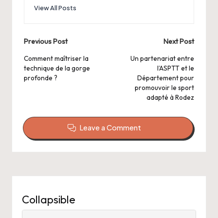
View All Posts
Post
Previous Post
Next Post
navigation
Comment maîtriser la
Un partenariat entre
technique de la gorge
l’ASPTT et le
profonde ?
Département pour
promouvoir le sport
adapté à Rodez
Leave a Comment
Collapsible