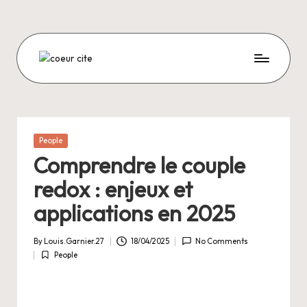
Skip
to
content
C
O
E
U
Posted
People
in
R
Comprendre le couple
C
redox : enjeux et
I
applications en 2025
T
By
Louis.Garnier.27
18/04/2025
No Comments
E
Posted
People
by
Posted
in