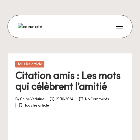
Skip
to
content
C
O
E
U
Posted
tous les article
in
R
Citation amis : Les mots
C
qui célèbrent l’amitié
I
By
Chloé Verlaine
21/10/2024
No Comments
T
Posted
tous les article
by
Posted
E
in