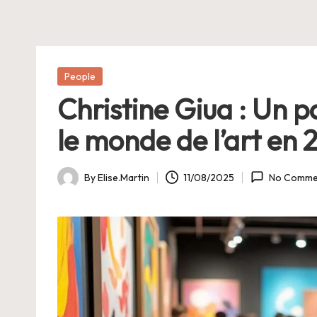
E
Posted
People
in
Christine Giua : Un p
le monde de l’art en
By
Elise.Martin
11/08/2025
No Comme
Posted
by