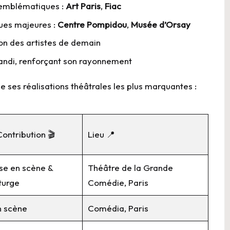
 emblématiques :
Art Paris
,
Fiac
ques majeures :
Centre Pompidou
,
Musée d’Orsay
n des artistes de demain
jandi, renforçant son rayonnement
 ses réalisations théâtrales les plus marquantes :
Contribution 🎬
Lieu 📍
se en scène &
Théâtre de la Grande
turge
Comédie, Paris
n scène
Comédia, Paris