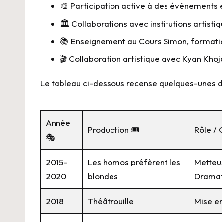
🎨 Participation active à des événements
🏛 Collaborations avec institutions artisti
📚 Enseignement au Cours Simon, formatio
🎬 Collaboration artistique avec Kyan Kho
Le tableau ci-dessous recense quelques-unes de
Année
Production 🎟️
Rôle / 
🎭
2015–
Les homos préfèrent les
Metteu
2020
blondes
Drama
2018
Théâtrouille
Mise e