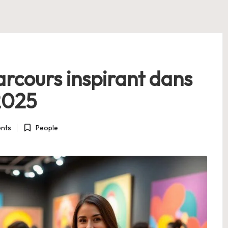
arcours inspirant dans
 2025
nts
People
Posted
in