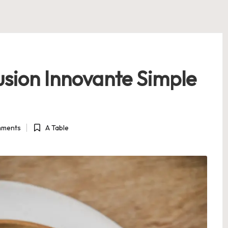
usion Innovante Simple
ments
A Table
Posted
in