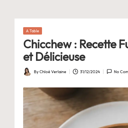
E
Posted
A Table
in
Chicchew : Recette F
et Délicieuse
By
Chloé Verlaine
31/12/2024
No Com
Posted
by