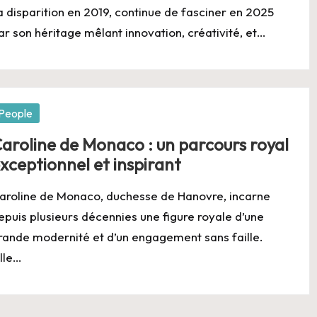
a disparition en 2019, continue de fasciner en 2025
ar son héritage mêlant innovation, créativité, et…
osted
People
aroline de Monaco : un parcours royal
xceptionnel et inspirant
aroline de Monaco, duchesse de Hanovre, incarne
epuis plusieurs décennies une figure royale d’une
rande modernité et d’un engagement sans faille.
ille…