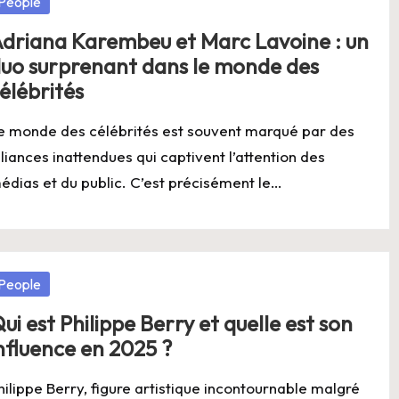
osted
People
driana Karembeu et Marc Lavoine : un
uo surprenant dans le monde des
élébrités
e monde des célébrités est souvent marqué par des
lliances inattendues qui captivent l’attention des
édias et du public. C’est précisément le…
osted
People
ui est Philippe Berry et quelle est son
nfluence en 2025 ?
hilippe Berry, figure artistique incontournable malgré