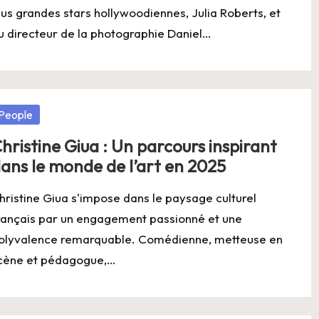
lus grandes stars hollywoodiennes, Julia Roberts, et
u directeur de la photographie Daniel…
osted
People
hristine Giua : Un parcours inspirant
ans le monde de l’art en 2025
hristine Giua s'impose dans le paysage culturel
rançais par un engagement passionné et une
olyvalence remarquable. Comédienne, metteuse en
cène et pédagogue,…