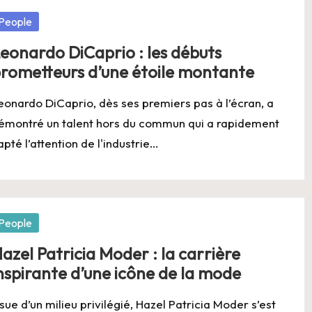
osted
People
eonardo DiCaprio : les débuts
rometteurs d’une étoile montante
eonardo DiCaprio, dès ses premiers pas à l’écran, a
émontré un talent hors du commun qui a rapidement
apté l’attention de l'industrie…
osted
People
azel Patricia Moder : la carrière
nspirante d’une icône de la mode
ssue d’un milieu privilégié, Hazel Patricia Moder s’est