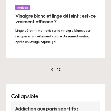
Posted
maison
in
Vinaigre blanc et linge déteint : est-ce
vraiment efficace ?
Linge déteint : mon avis sur le vinaigre blanc pour
récupérer un vêtement coloré Un samedi matin,
après un lavage rapide, j'ai…
Pagination
1
2
PREVIOUS
des
PAGE
publications
Collapsible
Addiction aux paris sportifs :