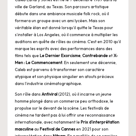
ville de Garland, au Texas. Son parcours artistique
débute dans une ambiance musicale folk rock, où il
formera un groupe avec un ami lycéen. Mais son
véritable élan est donné lorsqu’il quitte le Texas pour
s’installer à Los Angeles, où il commence à multiplier les
auditions en quête de rôles au cinéma. C’est en 2010 qu’il
marque les esprits avec des performances dans des
films tels que
Le Dernier Exorcisme
,
Contrebande
et
X-
Men : Le Commencement
. En seulement une décennie,
Caleb est parvenu à transformer son caractère
atypique et son physique singulier en atouts précieux
dans l’industrie cinématographique.
Son rôle dans
Antiviral
(2012), où il incarne un jeune
homme plongé dans un commerce peu orthodoxe, le
propulse sur le devant de la scène. Les festivals de
cinéma ne tardent pas à lui offrir une reconnaissance
internationale, avec notamment le
Prix d’interprétation
masculine
au
Festival de Cannes
en 2021 pour son
interprétation dans
Nitram
. En parallèle de sa carrière