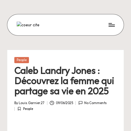
Skip
to
content
C
O
E
U
Posted
People
in
R
Caleb Landry Jones :
C
Découvrez la femme qui
I
partage sa vie en 2025
T
By
Louis.Garnier.27
09/06/2025
No Comments
E
Posted
People
by
Posted
in