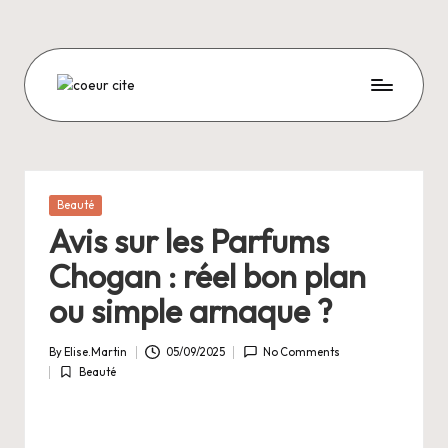
Skip
to
content
C
O
E
U
Posted
Beauté
in
R
Avis sur les Parfums
C
Chogan : réel bon plan
I
ou simple arnaque ?
T
By
Elise.Martin
05/09/2025
No Comments
E
Posted
Beauté
by
Posted
in