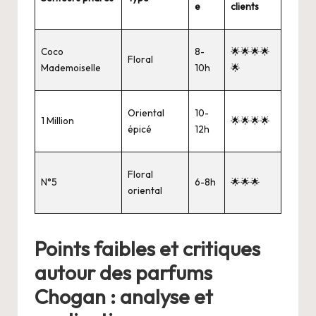
e
clients
Coco
8-
🌟🌟🌟🌟
Floral
Mademoiselle
10h
🌟
Oriental
10-
1 Million
🌟🌟🌟🌟
épicé
12h
Floral
N°5
6-8h
🌟🌟🌟
oriental
Points faibles et critiques
autour des parfums
Chogan : analyse et