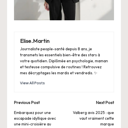
Elise.Martin
Journaliste people-santé depuis 8 ans, je
transmets les essentiels bien-être des stars à
votre quotidien. Diplômée en psychologie, maman
et testeuse compulsive de routines ! Retrouvez
mes décryptages les mardis et vendredis. ✨
View All Posts
Post
Previous Post
Next Post
navigation
Embarquez pour une
Valberg avis 2025 : que
escapade idyllique avec
vaut vraiment cette
une mini-croisière au
marque