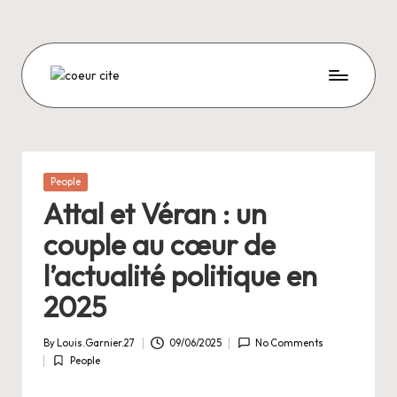
Skip
to
content
C
O
E
U
Posted
People
in
R
Attal et Véran : un
C
couple au cœur de
I
l’actualité politique en
T
2025
E
By
Louis.Garnier.27
09/06/2025
No Comments
Posted
People
by
Posted
in