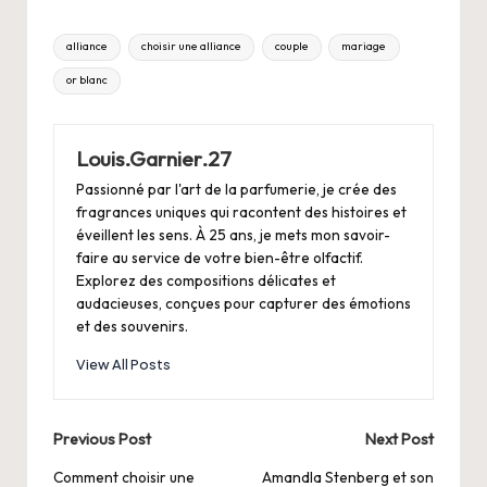
Tags:
alliance
choisir une alliance
couple
mariage
or blanc
Louis.Garnier.27
Passionné par l'art de la parfumerie, je crée des
fragrances uniques qui racontent des histoires et
éveillent les sens. À 25 ans, je mets mon savoir-
faire au service de votre bien-être olfactif.
Explorez des compositions délicates et
audacieuses, conçues pour capturer des émotions
et des souvenirs.
View All Posts
Post
Previous Post
Next Post
navigation
Comment choisir une
Amandla Stenberg et son