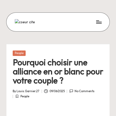
Skip
to
content
C
O
E
U
Posted
People
in
R
Pourquoi choisir une
C
alliance en or blanc pour
I
votre couple ?
T
By
Louis.Garnier.27
09/06/2025
No Comments
E
Posted
People
by
Posted
in