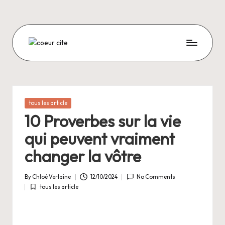
Skip
to
content
C
O
E
U
Posted
tous les article
in
R
10 Proverbes sur la vie
C
qui peuvent vraiment
I
changer la vôtre
T
By
Chloé Verlaine
12/10/2024
No Comments
E
Posted
tous les article
by
Posted
in