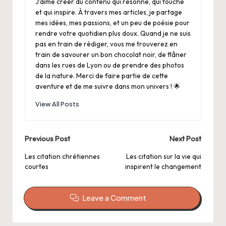
J'aime créer du contenu qui résonne, qui touche
et qui inspire. À travers mes articles, je partage
mes idées, mes passions, et un peu de poésie pour
rendre votre quotidien plus doux. Quand je ne suis
pas en train de rédiger, vous me trouverez en
train de savourer un bon chocolat noir, de flâner
dans les rues de Lyon ou de prendre des photos
de la nature. Merci de faire partie de cette
aventure et de me suivre dans mon univers ! 🌟
View All Posts
Post
Previous Post
Next Post
navigation
Les citation chrétiennes
Les citation sur la vie qui
courtes
inspirent le changement
Leave a Comment