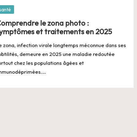
osted
santé
omprendre le zona photo :
ymptômes et traitements en 2025
e zona, infection virale longtemps méconnue dans ses
ubtilités, demeure en 2025 une maladie redoutée
urtout chez les populations âgées et
mmunodéprimées.…