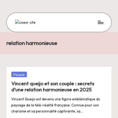
Skip
to
content
C
O
relation harmonieuse
E
U
R
C
Posted
People
I
in
Vincent queijo et son couple : secrets
T
d’une relation harmonieuse en 2025
E
Vincent Queijo est devenu une figure emblématique du
paysage de la télé-réalité française. Connue pour son
charisme et sa personnalité captivante, sa…